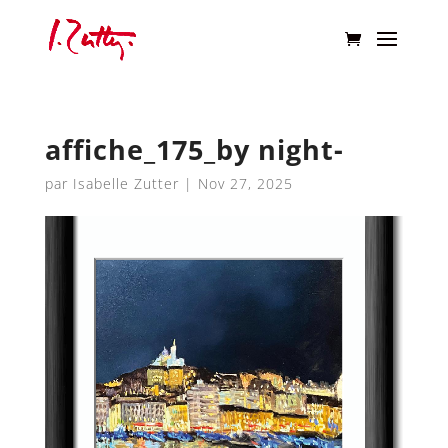
affiche_175_by night-
par
Isabelle Zutter
|
Nov 27, 2025