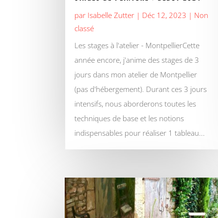
par
Isabelle Zutter
|
Déc 12, 2023
|
Non
classé
Les stages à l'atelier - MontpellierCette
année encore, j'anime des stages de 3
jours dans mon atelier de Montpellier
(pas d'hébergement). Durant ces 3 jours
intensifs, nous aborderons toutes les
techniques de base et les notions
indispensables pour réaliser 1 tableau...