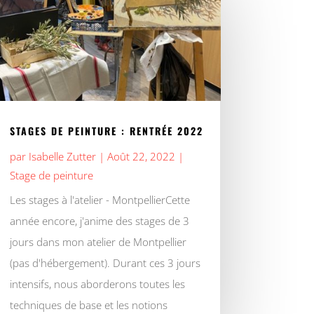
STAGES DE PEINTURE : RENTRÉE 2022
par
Isabelle Zutter
|
Août 22, 2022
|
Stage de peinture
Les stages à l'atelier - MontpellierCette
année encore, j'anime des stages de 3
jours dans mon atelier de Montpellier
(pas d'hébergement). Durant ces 3 jours
intensifs, nous aborderons toutes les
techniques de base et les notions