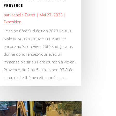
PROVENCE
par
Isabelle Zutter
|
Mai 27, 2023
|
Exposition
Le salon Côté Sud édition 2023 !Je suis
ravie de vous retrouver cette année
encore au Salon Vivre Côté Sud. Je vous
donne donc rendez-vous avec un
immense plaisir au Parc Jourdan à Aix-en-
Provence, du 2 au 5 juin , stand 07 Allée
centrale .Le thème cette année.... «...