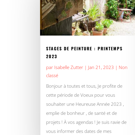
STAGES DE PEINTURE : PRINTEMPS
2023
par
Isabelle Zutter
|
Jan 21, 2023
|
Non
classé
Bonjour à toutes et tous, Je profite de
cette période de Voeux pour vous
souhaiter une Heureuse Année 2023 ,
emplie de bonheur , de santé et de
projets ! À vos agendas ! Je suis ravie de
vous informer des dates de mes