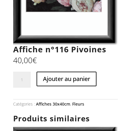
Affiche n°116 Pivoines
40,00
€
quantité
Ajouter au panier
de
Affiche
n°116
Pivoines
Catégories :
Affiches 30x40cm
,
Fleurs
Produits similaires