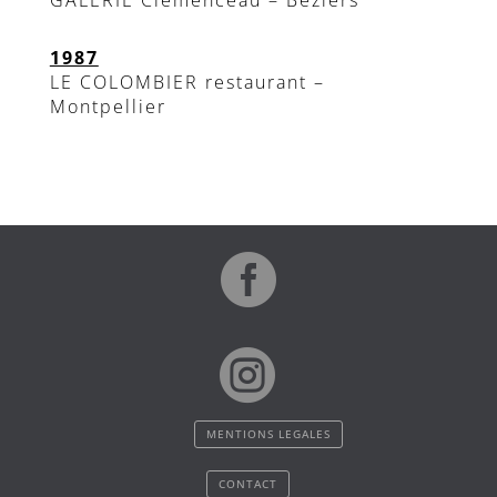
1987
LE COLOMBIER restaurant –
Montpellier


MENTIONS LEGALES
CONTACT