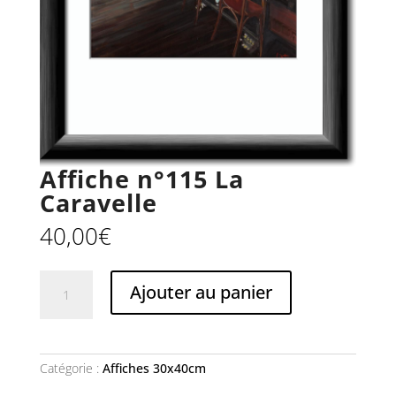
Affiche n°115 La
Caravelle
40,00
€
quantité
Ajouter au panier
de
Affiche
n°115
La
Caravelle
Catégorie :
Affiches 30x40cm