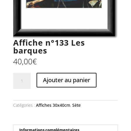
Affiche n°133 Les
barques
40,00
€
quantité
Ajouter au panier
de
Affiche
n°133
Les
barques
Catégories :
Affiches 30x40cm
,
Sète
Informations complémentaires