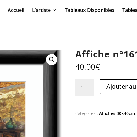
Accueil
L’artiste
Tableaux Disponibles
Table
Affiche n°16
40,00
€
quantité
Ajouter au
de
Affiche
n°161
Le
Catégories :
Affiches 30x40cm
,
mazet