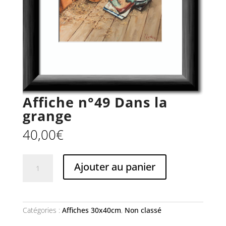
Affiche n°49 Dans la
grange
40,00
€
quantité
Ajouter au panier
de
Affiche
n°49
Dans
la
Catégories :
Affiches 30x40cm
,
Non classé
grange