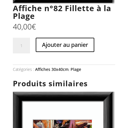
Affiche n°82 Fillette à la
Plage
40,00
€
quantité
Ajouter au panier
de
Affiche
n°82
Fillette
à
Catégories :
Affiches 30x40cm
,
Plage
la
Plage
Produits similaires