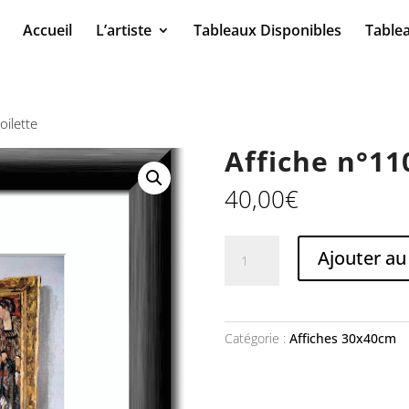
Accueil
L’artiste
Tableaux Disponibles
Table
oilette
Affiche n°11
40,00
€
quantité
Ajouter au
de
Affiche
n°110
La
Catégorie :
Affiches 30x40cm
Toilette