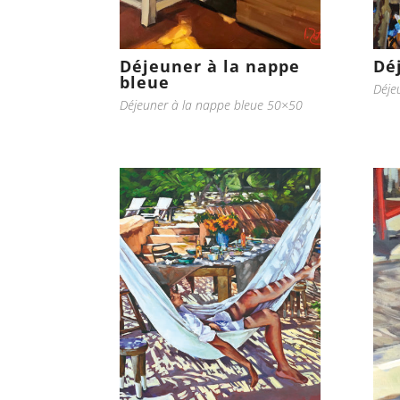
Déjeuner à la nappe
Dé
bleue
Déje
Déjeuner à la nappe bleue 50×50