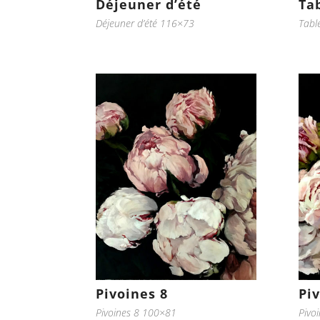
Déjeuner d’été
Tab
Déjeuner d’été 116×73
Tabl
Pivoines 8
Pi
Pivoines 8 100×81
Pivo