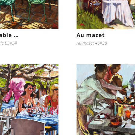
table …
Au mazet
ble 65×54
Au mazet 46×38