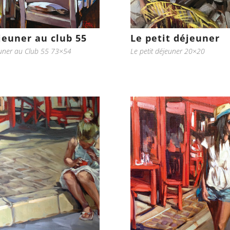
jeuner au club 55
Le petit déjeuner
uner au Club 55 73×54
Le petit déjeuner 20×20