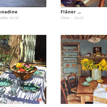
enadine
Flâner …
adine 30×30
Flâner … 25×25