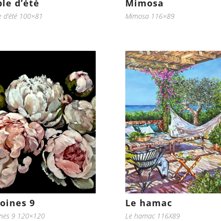
le d’été
Mimosa
e d’été 100×81
Mimosa 116×89
voines 9
Le hamac
ines 9 120×120
Le hamac 116X89