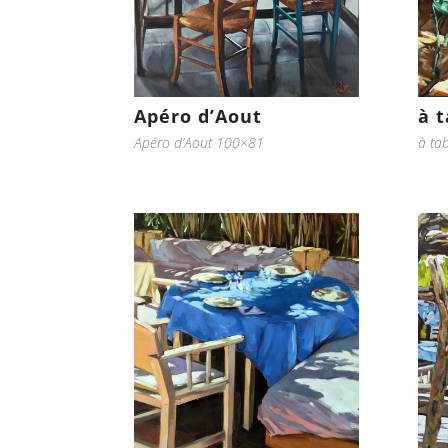
Apéro d’Aout
à 
Apéro d’Aout 100×81
à ta