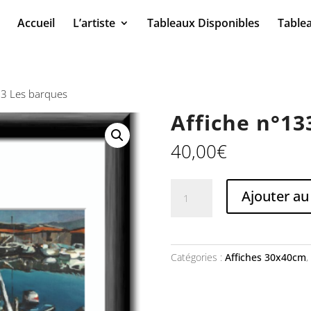
Accueil
L’artiste
Tableaux Disponibles
Table
33 Les barques
Affiche n°13
40,00
€
quantité
Ajouter au
de
Affiche
n°133
Les
Catégories :
Affiches 30x40cm
,
barques