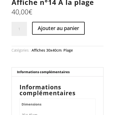
Affiche n°14 À la plage
40,00
€
quantité
Ajouter au panier
de
Affiche
n°14
À
la
Catégories :
Affiches 30x40cm
,
Plage
plage
Informations complémentaires
Informations
complémentaires
Dimensions
30 × 40 cm