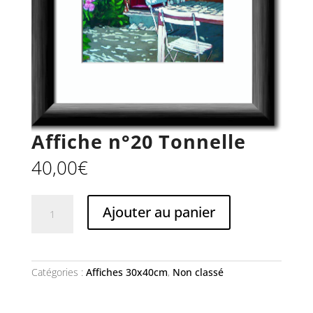
Affiche n°20 Tonnelle
40,00
€
quantité
Ajouter au panier
de
Affiche
n°20
Tonnelle
Catégories :
Affiches 30x40cm
,
Non classé