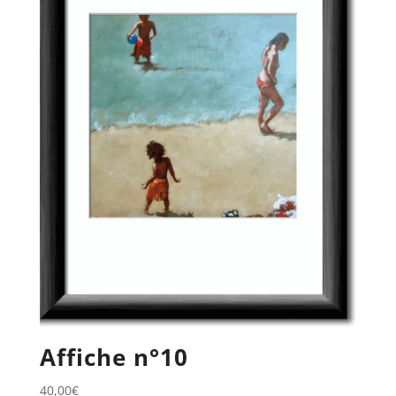
Affiche n°10
40,00
€