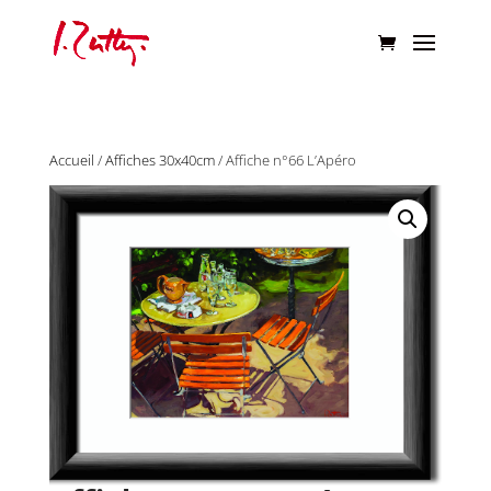
Accueil
/
Affiches 30x40cm
/ Affiche n°66 L’Apéro