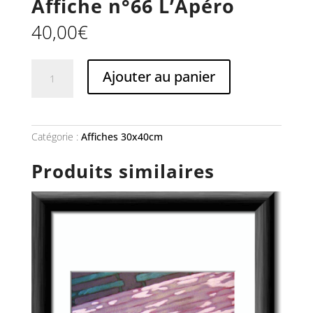
Affiche n°66 L’Apéro
40,00
€
quantité
Ajouter au panier
de
Affiche
n°66
L'Apéro
Catégorie :
Affiches 30x40cm
Produits similaires