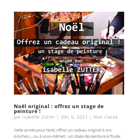
Noël original : offrez un stage de
peinture !
par
Isabelle Zutter
|
Déc 6, 2021
|
Non classé
Cette année pour Noël, offrez un cadeau original à vos
proches (…ou à vous-même!) : un stage de peinture à l’huile.