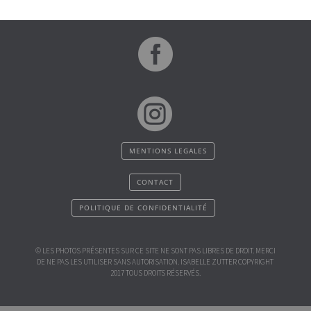


MENTIONS LEGALES
CONTACT
POLITIQUE DE CONFIDENTIALITÉ
© LES PHOTOS PRÉSENTES SUR CE SITE NE SONT PAS LIBRES DE DROIT. MERCI
DE NE PAS LES UTILISER SANS AUTORISATION. ISABELLE ZUTTER COPYRIGHT
2017 TOUS DROITS RÉSERVÉS.