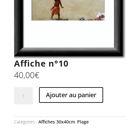
Affiche n°10
40,00
€
quantité
Ajouter au panier
de
Affiche
n°10
Catégories :
Affiches 30x40cm
,
Plage