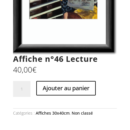
Affiche n°46 Lecture
40,00
€
quantité
Ajouter au panier
de
Affiche
n°46
Lecture
Catégories :
Affiches 30x40cm
,
Non classé