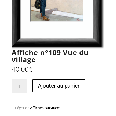
Affiche n°109 Vue du
village
40,00
€
quantité
Ajouter au panier
de
Affiche
n°109
Vue
du
Catégorie :
Affiches 30x40cm
village