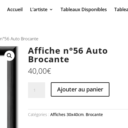
Accueil
L’artiste
Tableaux Disponibles
Table
e n°56 Auto Brocante
Affiche n°56 Auto
Brocante
40,00
€
quantité
Ajouter au panier
de
Affiche
n°56
Auto
Catégories :
Affiches 30x40cm
,
Brocante
Brocante