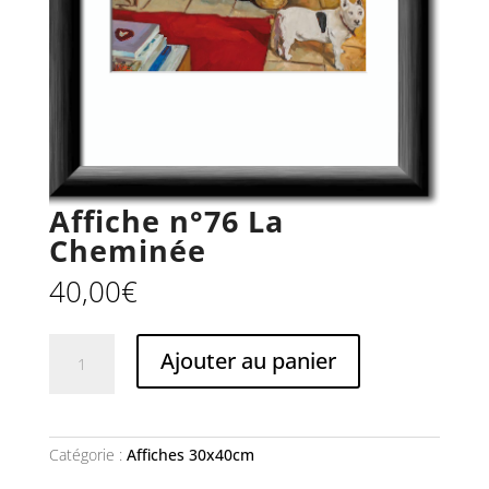
Affiche n°76 La
Cheminée
40,00
€
quantité
Ajouter au panier
de
Affiche
n°76
La
Cheminée
Catégorie :
Affiches 30x40cm