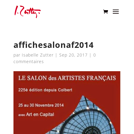
affichesalonaf2014
par
Isabelle Zutter
|
Sep 20, 2017
|
0
commentaires