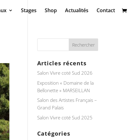
aux
Stages
Shop
Actualités
Contact
Articles récents
Salon Vivre coté Sud 2026
Exposition « Domaine de la
Bellonette » MARSEILLAN
Salon des Artistes Français –
Grand Palais
Salon Vivre coté Sud 2025
Catégories