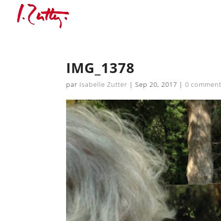
IMG_1378
par
Isabelle Zutter
|
Sep 20, 2017
|
0 comment