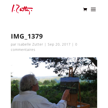
IMG_1379
par
Isabelle Zutter
|
Sep 20, 2017
|
0
commentaires