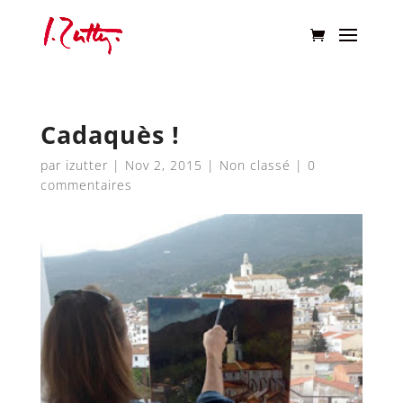
Cadaquès !
par
izutter
|
Nov 2, 2015
|
Non classé
|
0
commentaires