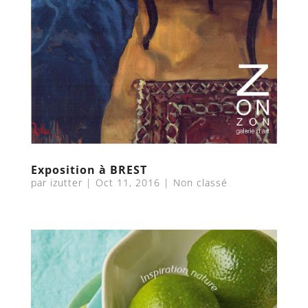
Exposition à BREST
par
izutter
|
Oct 11, 2016
|
Non classé