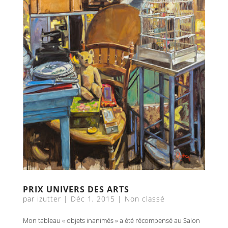
PRIX UNIVERS DES ARTS
par
izutter
|
Déc 1, 2015
|
Non classé
Mon tableau « objets inanimés » a été récompensé au Salon