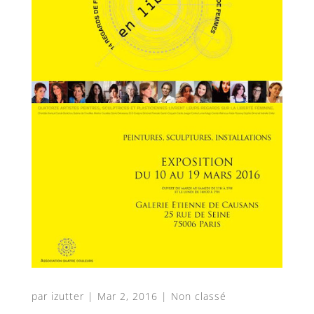
par
izutter
|
Mar 2, 2016
|
Non classé