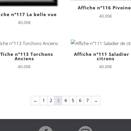
Affiche n°116 Pivoine
iche n°117 La belle vue
40,00
€
40,00
€
ffiche n°113 Torchons
Affiche n°111 Saladier
Anciens
citrons
40,00
€
40,00
€
←
1
2
3
4
5
6
7
→