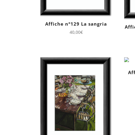
Affiche n°129 La sangria
Aff
40,00
€
Af